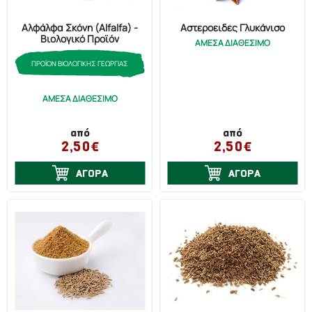
Έλκος Πεπτικό (1)
Αλφάλφα Σκόνη (Alfalfa) -
Αστεροειδές Γλυκάνισο
Βιολογικό Προϊόν
ΑΜΕΣΑ ΔΙΑΘΕΣΙΜΟ
Έλκος Στομάχου (3)
ΠΡΟΪΟΝ ΒΙΟΛΟΓΙΚΗΣ ΓΕΩΡΓΙΑΣ
Εμμηνόπαυση (1)
Εμμηνόρροια (Επώδυνη) (5)
ΑΜΕΣΑ ΔΙΑΘΕΣΙΜΟ
Ενέργεια (2)
από
από
Εφίδρωση (4)
2,50€
2,50€
Ημικρανία (3)
ΑΓΟΡΑ
ΑΓΟΡΑ
Ιγμορίτιδα (1)
Καρδιά (7)
Κατάθλιψη (4)
Κολικοί (5)
Κολίτιδα (4)
Κρυολόγημα (8)