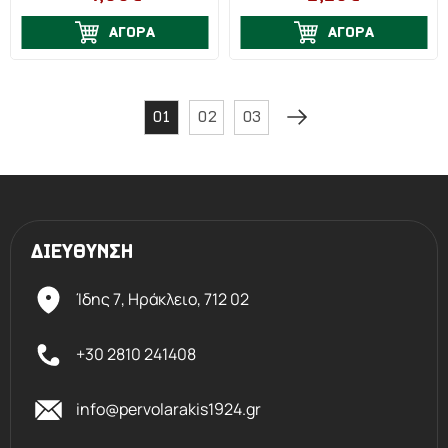
ΑΓΟΡΑ
ΑΓΟΡΑ
01
02
03
ΔΙΕΥΘΥΝΣΗ
Ίδης 7, Ηράκλειο,
712 02
+30 2810 241408
info@pervolarakis1924.gr