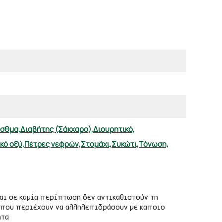
σθμα,
Διαβήτης (Σάκχαρο),
Διουρητικό,
κό οξύ,
Πέτρες νεφρών,
Στομάχι,
Συκώτι,
Τόνωση,
αι σε καμία περίπτωση δεν αντικαθιστούν τη
ες που περιέχουν να αλληλεπιδράσουν με καποιο
ητα