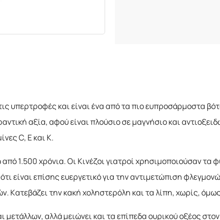
200 γραμμάρια
250 γραμμάρια
300 γραμμάρια
500 γραμμάρια
1 κιλό
τις υπερτροφές και είναι ένα από τα πιο ευπροσάρμοστα βό
αντική αξία, αφού είναι πλούσιο σε μαγνήσιο και αντιοξειδ
νες C, Ε και K.
από 1.500 χρόνια. Οι Κινέζοι γιατροί χρησιμοποιούσαν τα φ
ότι είναι επίσης ευεργετικό για την αντιμετώπιση φλεγμονώ
. Κατεβάζει την κακή χοληστερόλη και τα λίπη, χωρίς, όμως
 μετάλλων, αλλά μειώνει και τα επίπεδα ουρικού οξέος στον