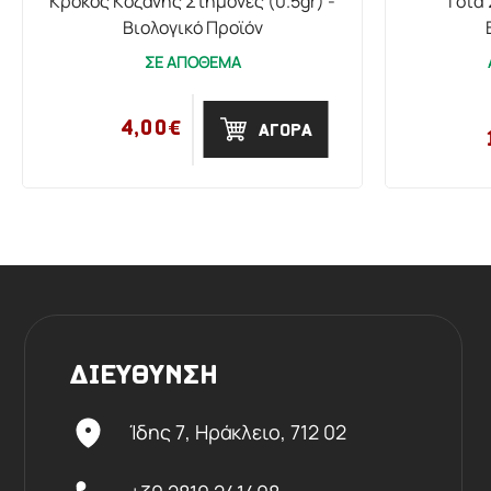
Κρόκος Κοζάνης Στήμονες (0.5gr) -
Τσία 
Βιολογικό Προϊόν
ΣΕ ΑΠΟΘΕΜΑ
4,00€
ΑΓΟΡΑ
ΔΙΕΥΘΥΝΣΗ
Ίδης 7, Ηράκλειο,
712 02