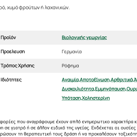
ερό, χυμό φρούτων ή λαχανικών.
Προϊόν
Βιολογικής γεωργίας
Προέλευση
Γερμανία
Τρόπος Χρήσης
Ρόφημα
Ιδιότητες
Αναιμία,
Αποτοξίνωση,
Αρθριτικά,
Ά
Δυσκοιλιότητα,
Εμμηνόπαυση,
Ουρι
Υπόταση,
Χοληστερίνη
οφορίες που αναγράφουμε έχουν απλό ενημερωτικο χαρακτήρα κ
η σε γιατρό ή σε άλλον ειδικό της υγείας. Ενδέχεται οι ουσί
ερώσουν τη θεραπευτική τους δράση ή να προκαλέσουν τοξικότ