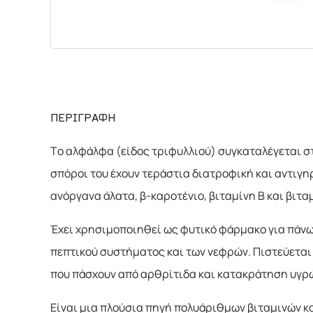
ΧΗΜΙΚΑ
ΔΙΑΦΟΡΑ
ΠΕΡΙΓΡΑΦΗ
Τo αλφάλφα (είδος τριφυλλιού) συγκαταλέγεται σ
σπόροι του έχουν τεράστια διατροφική και αντιγηρ
ανόργανα άλατα, β-καροτένιο, βιταμίνη Β και βιταμί
Έχει χρησιμοποιηθεί ως φυτικό φάρμακο για πάνω 
πεπτικού συστήματος και των νεφρών. Πιστεύεται 
που πάσχουν από αρθρίτιδα και κατακράτηση υγρών
Είναι μια πλούσια πηγή πολυάριθμων βιταμινών και