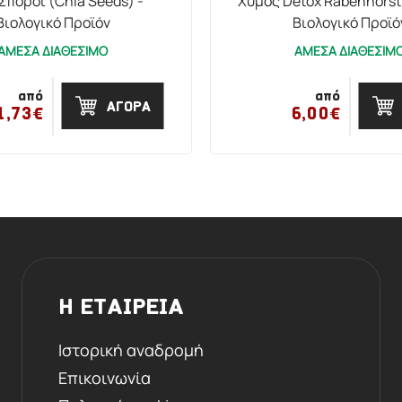
Σπόροι (Chia Seeds) -
Χυμός Detox Rabenhorst 
Βιολογικό Προϊόν
Βιολογικό Προϊό
ΑΜΕΣΑ ΔΙΑΘΕΣΙΜΟ
ΑΜΕΣΑ ΔΙΑΘΕΣΙΜ
από
από
ΑΓΟΡΑ
1,73€
6,00€
Η ΕΤΑΙΡΕΙΑ
Ιστορική αναδρομή
Επικοινωνία