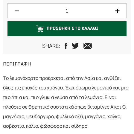
150 γραμμάρια
200 γραμμάρια
ΠΡΟΣΘΗΚΗ ΣΤΟ ΚΑΛΑΘΙ
250 γραμμάρια
500 γραμμάρια
SHARE:
ΠΕΡΙΓΡΑΦΗ
Το λεμονόχορτο προέρχεται από την Ασία και ανθίζει
όλες τις εποχές του χρόνου. Έχει άρωμα λεμονιού και μια
πιο ήπια και πιο γλυκιά γεύση από τα λεμόνια. Είναι
πλούσιο σε θρεπτικά συστατικά όπως βιταμίνες Α και C,
μαγνήσιο, ψευδάργυρο, φυλλικό οξύ, μαγγάνιο, χαλκό,
ασβέστιο, κάλιο, φώσφορο και σίδηρο.