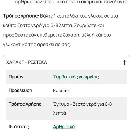
αρθρώσεων είτε μυϊκό πόνο ή ακόμη και πονόδοντο.
Τρόπος χρήσης:
Βάλτε 1 κουταλάκι του γλυκού σε μια
κούπα ζεστό νερό για 6-8 λεπτά. Σουρώστε και
προσθέστε εάν επιθυμείτε ζάχαρη, μέλι ή κάποιο
γλυκαντικό της αρεσκείας σας.
ΧΑΡΑΚΤΗΡΙΣΤΙΚΑ
Προϊόν
Συμβατικής γεωργίας
Προέλευση
Ευρώπη
Τρόπος Χρήσης
Έγχυμα - Ζεστό νερό για 6-8
λεπτά
Ιδιότητες
Αρθριτικά,