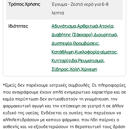
Τρόπος Χρήσης
Έγχυμα - Ζεστό νερό για 6-8
λεπτά
Ιδιότητες
Αδυνάτισμα,
Αρθριτικά,
Ατονία,
Διαβήτης (Σάκχαρο),
Διουρητικό,
Δυσπεψία,
Θρομβώσεις,
Κατάθλιψη,
Κυκλοφορία αίματος,
Κυτταρίτιδα,
Ρευματισμοί,
Σίδηρος,
Χολή,
Χώνεψη
*Εμείς δεν παρέχουμε ιατρικές συμβουλές. Οι πληροφορίες
που αναγράφουμε έχουν απλό ενημερωτικο χαρακτήρα και σε
καμία περίπτωση δεν αντικαθιστούν τη γνωμάτευση, την
φαρμακευτική αγωγή και την επίσκεψη σε γιατρό ή σε άλλον
ειδικό της υγείας. Ενδέχεται οι ουσίες που περιέχουν να
αλληλεπιδράσουν με καποιο φάρμακο, που ήδη παίρνει ο
ασθενής και να εξουδετερώσουν τη θεραπευτική τους δράση