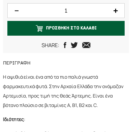
100 γραμμάρια
125 γραμμάρια
ΠΡΟΣΘΗΚΗ ΣΤΟ ΚΑΛΑΘΙ
150 γραμμάρια
200 γραμμάρια
SHARE:
250 γραμμάρια
ΠΕΡΙΓΡΑΦΗ
300 γραμμάρια
Η αψιθιά είναι ένα από τα πιο παλιά γνωστά
500 γραμμάρια
φαρμακευτικά φυτά. Στην Αρχαία Ελλάδα την ονόμαζαν
750 γραμμάρια
Αρτεμισία, προς τιμή της θεάς Άρτεμης. Είναι ένα
βότανο πλούσιο σε βιταμίνες Α, Β1, Β2 και C.
1 κιλό
Ιδιότητες
: