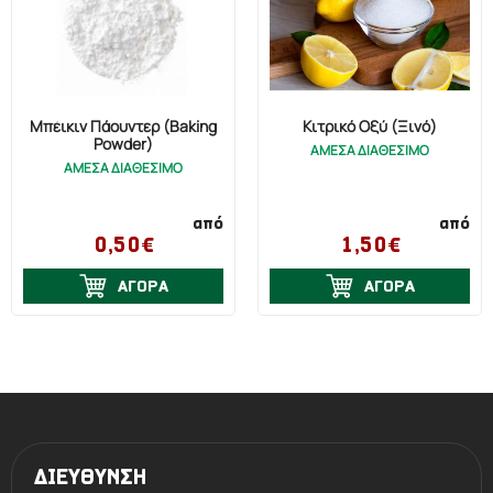
Μπέικιν Πάουντερ (Baking
Κιτρικό Οξύ (Ξινό)
Powder)
ΑΜΕΣΑ ΔΙΑΘΕΣΙΜΟ
ΑΜΕΣΑ ΔΙΑΘΕΣΙΜΟ
από
από
0,50€
1,50€
ΑΓΟΡΑ
ΑΓΟΡΑ
ΔΙΕΥΘΥΝΣΗ