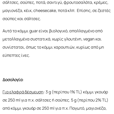
σάλτσες, σούπες, ποτά, σαντιγύ, φρουτοσαλάτα, κρέμες,
μαγιονέζα, κέικ, cheesecake, ποτά κλπ. Επίσης, σε ζεστές
σούπες και σάλτσες.
Αυτό το κόμμι guar είναι βιολογικό, απαλλαγμένο από
μεταλλαγμένα συστατικά, χωρίς γλουτένη, vegan και
συνίσταται, όπως το κόμμι χαρουπιών, κυρίως από μη
εύπεπτες ίνες.
Δοσολογία
:
Για ελαφρά δέσμευση
: 3 g (περίπου 1% TL) κόμμι γκουάρ
σε 250 ml για π.χ. σάλτσες ή σούπες. 5 g (περίπου 2% TL)
από κόμμι γκουάρ σε 250 ml για π.χ. Παγωτό, μαγιονέζα,