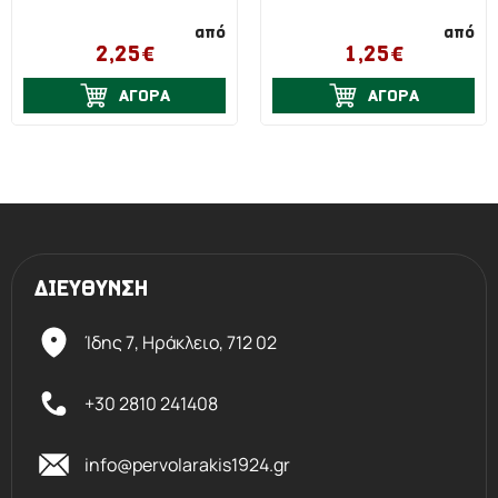
από
από
2,25€
1,25€
ΑΓΟΡΑ
ΑΓΟΡΑ
ΔΙΕΥΘΥΝΣΗ
Ίδης 7, Ηράκλειο,
712 02
+30 2810 241408
info@pervolarakis1924.gr