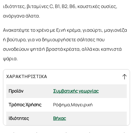
ιδιότητες, βιταμίνες C, Β1, Β2, Β6, καυστικές ουσίες,
ανόργανα άλατα.
Ανακατέψτε το χρένο με ξινή κρέμα, γιαούρτι, μαγιονέζα
ή βούτυρο, για να δημιουργήσετε σάλτσες που
συνοδεύουν ψητά ή βραστά κρέατα, αλλά και καπνιστά
ψάρια.
ΧΑΡΑΚΤΗΡΙΣΤΙΚΑ
Προϊόν
Συμβατικής γεωργίας
Τρόπος Χρήσης
Ρόφημα,
Μαγειρική
Ιδιότητες
Βήχας