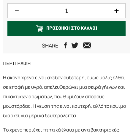
150 γραμμάρια
200 γραμμάρια
ΠΡΟΣΘΗΚΗ ΣΤΟ ΚΑΛΑΘΙ
250 γραμμάρια
300 γραμμάρια
SHARE:
500 γραμμάρια
ΠΕΡΙΓΡΑΦΗ
1 κιλό
Η σκόνη χρένο είναι σχεδόν ουδέτερη, όμως μόλις έλθει
σε επαφή με υγρό, απελευθερώνει μια σειρά γήινων και
πικάντικων αρωμάτων, που θυμίζουν σπόρους
μουστάρδας. Η γεύση της είναι καυτερή, αλλά το κάψιμο
διαρκεί για μερικά δευτερόλεπτα.
Το χρένο περιέχει πτητικά έλαια με αντιβακτηριακές