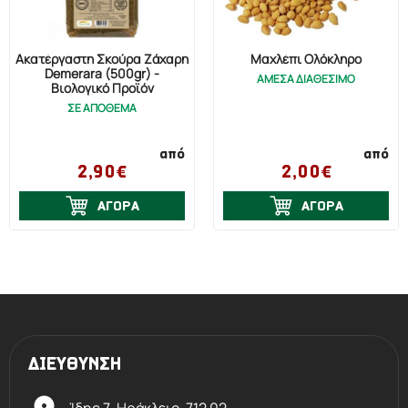
Ακατέργαστη Σκούρα Ζάχαρη
Μαχλέπι Ολόκληρο
Demerara (500gr) -
ΑΜΕΣΑ ΔΙΑΘΕΣΙΜΟ
Βιολογικό Προϊόν
ΣΕ ΑΠΟΘΕΜΑ
από
από
2,90€
2,00€
ΑΓΟΡΑ
ΑΓΟΡΑ
ΔΙΕΥΘΥΝΣΗ
Ίδης 7, Ηράκλειο,
712 02