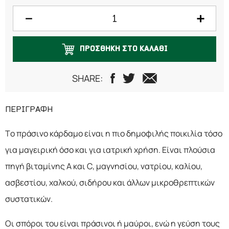
75 γραμμάρια
100 γραμμάρια
ΠΡΟΣΘΗΚΗ ΣΤΟ ΚΑΛΑΘΙ
125 γραμμάρια
150 γραμμάρια
SHARE:
200 γραμμάρια
ΠΕΡΙΓΡΑΦΗ
250 γραμμάρια
Το πράσινο κάρδαμο είναι η πιο δημοφιλής ποικιλία τόσο
300 γραμμάρια
για μαγειρική όσο και για ιατρική χρήση. Είναι πλούσια
500 γραμμάρια
πηγή βιταμίνης Α και C, μαγνησίου, νατρίου, καλίου,
ασβεστίου, χαλκού, σιδήρου και άλλων μικροθρεπτικών
συστατικών.
Οι σπόροι του είναι πράσινοι ή μαύροι, ενώ η γεύση τους