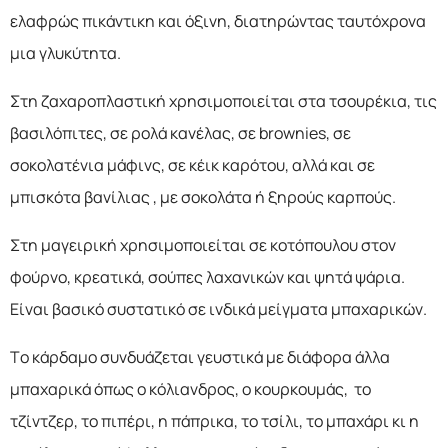
ελαφρώς πικάντικη και όξινη, διατηρώντας ταυτόχρονα
μια γλυκύτητα.
Στη ζαχαροπλαστική χρησιμοποιείται στα τσουρέκια, τις
βασιλόπιτες, σε ρολά κανέλας, σε brownies, σε
σοκολατένια μάφινς, σε κέικ καρότου, αλλά και σε
μπισκότα βανίλιας , με σοκολάτα ή ξηρούς καρπούς.
Στη μαγειρική χρησιμοποιείται σε κοτόπουλου στον
φούρνο, κρεατικά, σούπες λαχανικών και ψητά ψάρια.
Είναι βασικό συστατικό σε ινδικά μείγματα μπαχαρικών.
Το κάρδαμο συνδυάζεται γευστικά με διάφορα άλλα
μπαχαρικά όπως ο κόλιανδρος, ο κουρκουμάς, το
τζίντζερ, το πιπέρι, η πάπρικα, το τσίλι, το μπαχάρι κι η