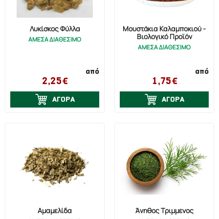
Λυκίσκος Φύλλα
Μουστάκια Καλαμποκιού -
Βιολογικό Προϊόν
ΑΜΕΣΑ ΔΙΑΘΕΣΙΜΟ
ΑΜΕΣΑ ΔΙΑΘΕΣΙΜΟ
από
από
2,25€
1,75€
ΑΓΟΡΑ
ΑΓΟΡΑ
Αμαμελίδα
Άνηθος Τριμμένος