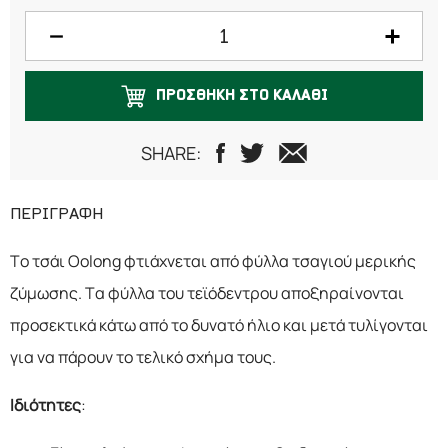
100 γραμμάρια
125 γραμμάρια
ΠΡΟΣΘΗΚΗ ΣΤΟ ΚΑΛΑΘΙ
150 γραμμάρια
200 γραμμάρια
SHARE:
250 γραμμάρια
ΠΕΡΙΓΡΑΦΗ
300 γραμμάρια
Το τσάι Oolong φτιάχνεται από φύλλα τσαγιού μερικής
500 γραμμάρια
ζύμωσης. Τα φύλλα του τεϊόδεντρου αποξηραίνονται
750 γραμμάρια
προσεκτικά κάτω από το δυνατό ήλιο και μετά τυλίγονται
για να πάρουν το τελικό σχήμα τους.
1 κιλό
Ιδιότητες
: