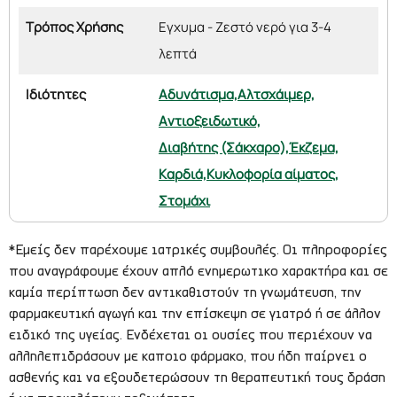
Τρόπος Χρήσης
Εγχυμα - Ζεστό νερό για 3-4
λεπτά
Ιδιότητες
Αδυνάτισμα,
Αλτσχάιμερ,
Αντιοξειδωτικό,
Διαβήτης (Σάκχαρο),
Έκζεμα,
Καρδιά,
Κυκλοφορία αίματος,
Στομάχι
*Εμείς δεν παρέχουμε ιατρικές συμβουλές. Οι πληροφορίες
που αναγράφουμε έχουν απλό ενημερωτικο χαρακτήρα και σε
καμία περίπτωση δεν αντικαθιστούν τη γνωμάτευση, την
φαρμακευτική αγωγή και την επίσκεψη σε γιατρό ή σε άλλον
ειδικό της υγείας. Ενδέχεται οι ουσίες που περιέχουν να
αλληλεπιδράσουν με καποιο φάρμακο, που ήδη παίρνει ο
ασθενής και να εξουδετερώσουν τη θεραπευτική τους δράση