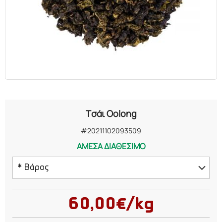
ΕΛΑΙΑ
ΚΑΛΛΥΝΤΙΚΑ
ΒΙΟΛΟΓΙΚΑ
ΕΚΚΛΗΣΙΑΣΤΙΚΑ
Τσάι Oolong
ΧΗΜΙΚΑ
#20211102093509
ΑΜΕΣΑ ΔΙΑΘΕΣΙΜΟ
ΔΙΑΦΟΡΑ
* Βάρος
50 γραμμάρια
60,00€/kg
75 γραμμάρια