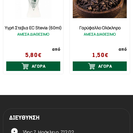
Υγρή Στέβια EC Stevia (60ml)
Γαρύφαλλο Ολόκληρο
ΑΜΕΣΑ ΔΙΑΘΕΣΙΜΟ
ΑΜΕΣΑ ΔΙΑΘΕΣΙΜΟ
από
από
5,80€
1,50€
ΑΓΟΡΑ
ΑΓΟΡΑ
ΔΙΕΥΘΥΝΣΗ
Ίδης 7, Ηράκλειο,
712 02