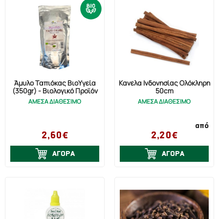
Άμυλο Ταπιόκας ΒιοΥγεία
Κανέλα Ινδονησίας Ολόκληρη
(350gr) - Βιολογικό Προϊόν
50cm
ΑΜΕΣΑ ΔΙΑΘΕΣΙΜΟ
ΑΜΕΣΑ ΔΙΑΘΕΣΙΜΟ
από
2,60€
2,20€
ΑΓΟΡΑ
ΑΓΟΡΑ