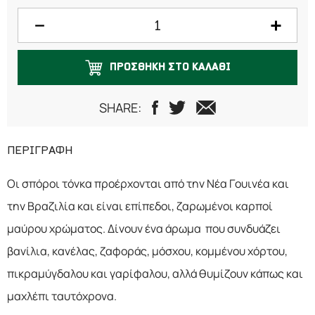
75 γραμμάρια
100 γραμμάρια
ΠΡΟΣΘΗΚΗ ΣΤΟ ΚΑΛΑΘΙ
125 γραμμάρια
SHARE:
ΠΕΡΙΓΡΑΦΗ
Οι σπόροι τόνκα προέρχονται από την Νέα Γουινέα και
την Βραζιλία και είναι επίπεδοι, ζαρωμένοι καρποί
μαύρου χρώματος. Δίνουν ένα άρωμα που συνδυάζει
βανίλια, κανέλας, ζαφοράς, μόσχου, κομμένου χόρτου,
πικραμύγδαλου και γαρίφαλου, αλλά θυμίζουν κάπως και
μαχλέπι ταυτόχρονα.