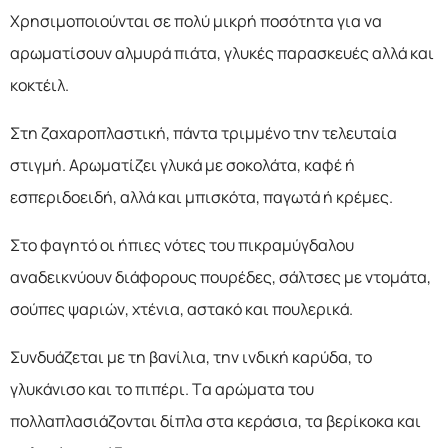
Χρησιμοποιούνται σε πολύ μικρή ποσότητα για να
αρωματίσουν αλμυρά πιάτα, γλυκές παρασκευές αλλά και
κοκτέιλ.
Στη ζαχαροπλαστική, πάντα τριμμένο την τελευταία
στιγμή. Αρωματίζει γλυκά με σοκολάτα, καφέ ή
εσπεριδοειδή, αλλά και μπισκότα, παγωτά ή κρέμες.
Στο φαγητό οι ήπιες νότες του πικραμύγδαλου
αναδεικνύουν διάφορους πουρέδες, σάλτσες με ντομάτα,
σούπες ψαριών, χτένια, αστακό και πουλερικά.
Συνδυάζεται με τη βανίλια, την ινδική καρύδα, το
γλυκάνισο και το πιπέρι. Τα αρώματα του
πολλαπλασιάζονται δίπλα στα κεράσια, τα βερίκοκα και