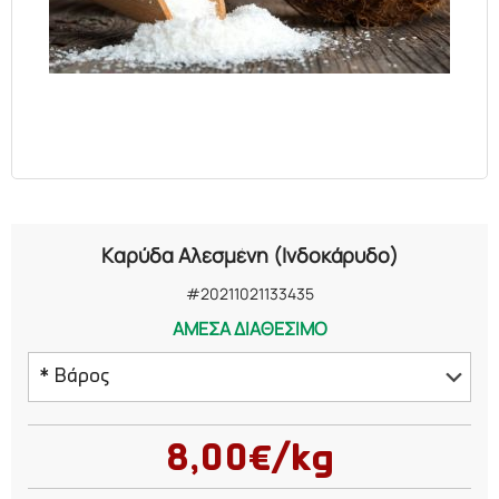
ΕΛΑΙΑ
ΚΑΛΛΥΝΤΙΚΑ
ΒΙΟΛΟΓΙΚΑ
ΕΚΚΛΗΣΙΑΣΤΙΚΑ
Καρύδα Αλεσμένη (Ινδοκάρυδο)
ΧΗΜΙΚΑ
#20211021133435
ΑΜΕΣΑ ΔΙΑΘΕΣΙΜΟ
ΔΙΑΦΟΡΑ
* Βάρος
250 γραμμάρια
8,00€/kg
500 γραμμάρια