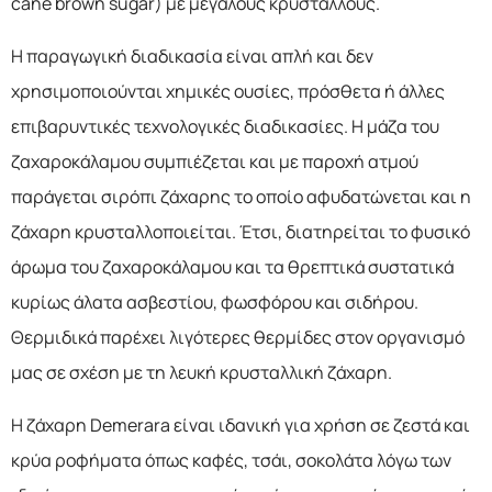
cane brown sugar) με μεγάλους κρυστάλλους.
Η παραγωγική διαδικασία είναι απλή και δεν
χρησιμοποιούνται χημικές ουσίες, πρόσθετα ή άλλες
επιβαρυντικές τεχνολογικές διαδικασίες. Η μάζα του
ζαχαροκάλαμου συμπιέζεται και με παροχή ατμού
παράγεται σιρόπι ζάχαρης το οποίο αφυδατώνεται και η
ζάχαρη κρυσταλλοποιείται. Έτσι, διατηρείται το φυσικό
άρωμα του ζαχαροκάλαμου και τα θρεπτικά συστατικά
κυρίως άλατα ασβεστίου, φωσφόρου και σιδήρου.
Θερμιδικά παρέχει λιγότερες θερμίδες στον οργανισμό
μας σε σχέση με τη λευκή κρυσταλλική ζάχαρη.
Η ζάχαρη Demerara είναι ιδανική για χρήση σε ζεστά και
κρύα ροφήματα όπως καφές, τσάι, σοκολάτα λόγω των