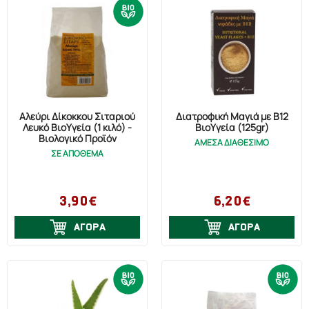
Αλεύρι Δίκοκκου Σιταριού
Διατροφική Μαγιά με Β12
Λευκό ΒιοΥγεία (1 κιλό) -
ΒιοΥγεία (125gr)
Βιολογικό Προϊόν
ΑΜΕΣΑ ΔΙΑΘΕΣΙΜΟ
ΣΕ ΑΠΟΘΕΜΑ
3,90€
6,20€
ΑΓΟΡΑ
ΑΓΟΡΑ