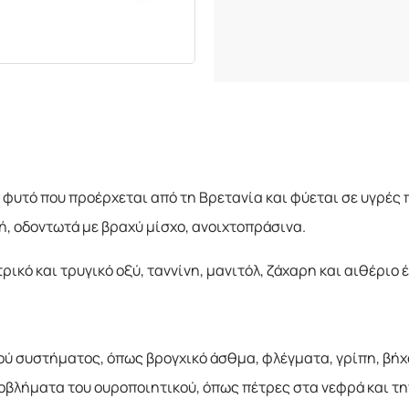
300 γραμμάρια
500 γραμμάρια
750 γραμμάρια
1 κιλό
ς φυτό που προέρχεται από τη Βρετανία και φύεται σε υγρές 
ή, οδοντωτά με βραχύ μίσχο, ανοιχτοπράσινα.
ρικό και τρυγικό οξύ, ταννίνη, μανιτόλ, ζάχαρη και αιθέριο έ
ύ συστήματος, όπως βρογχικό άσθμα, φλέγματα, γρίπη, βήχ
ροβλήματα του ουροποιητικού, όπως πέτρες στα νεφρά και τη