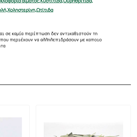
κλοφορία αίματος,
Κυστίτιδα,
Ουρηθρίτιδα,
ολή,
Χοληστερίνη,
Ωτίτιδα
αι σε καμία περίπτωση δεν αντικαθιστούν τη
ες που περιέχουν να αλληλεπιδράσουν με καποιο
ητα