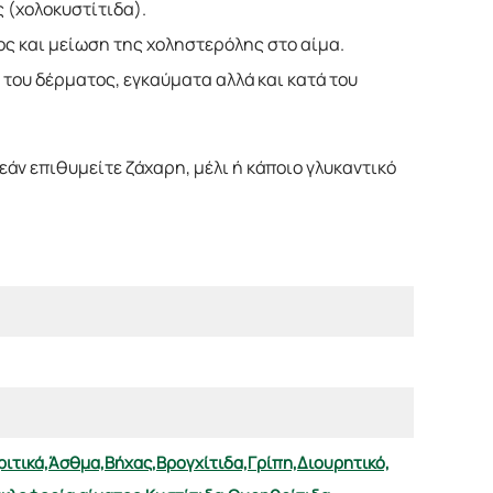
 (χολοκυστίτιδα).
ος και μείωση της χοληστερόλης στο αίμα.
του δέρματος, εγκαύματα αλλά και κατά του
 εάν επιθυμείτε ζάχαρη, μέλι ή κάποιο γλυκαντικό
ιτικά,
Άσθμα,
Βήχας,
Βρογχίτιδα,
Γρίπη,
Διουρητικό,