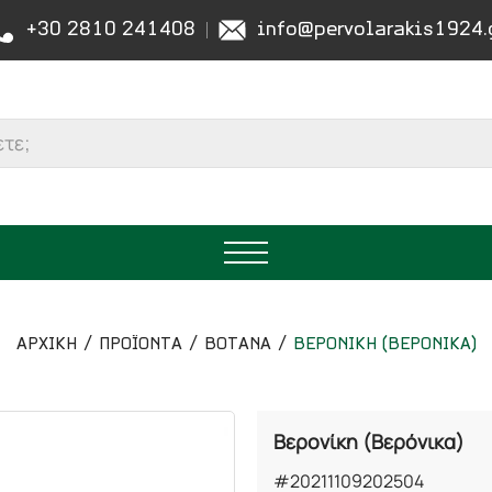
+30 2810 241408
info@pervolarakis1924.
ΑΡΧΙΚΉ
ΠΡΟΪΟΝΤΑ
ΒΟΤΑΝΑ
ΒΕΡΟΝΙΚΗ (ΒΕΡΟΝΙΚΑ)
Βερονίκη (Βερόνικα)
#20211109202504