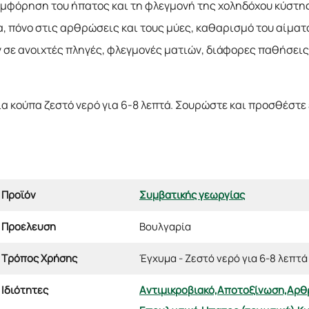
υμφόρηση του ήπατος και τη φλεγμονή της χοληδόχου κύστης
α, πόνο στις αρθρώσεις και τους μύες, καθαρισμό του αίματ
σε ανοιχτές πληγές, φλεγμονές ματιών, διάφορες παθήσεις 
 μια κούπα ζεστό νερό για 6-8 λεπτά. Σουρώστε και προσθέστε
Προϊόν
Συμβατικής γεωργίας
Προέλευση
Βουλγαρία
Τρόπος Χρήσης
Έγχυμα - Ζεστό νερό για 6-8 λεπτά
Ιδιότητες
Αντιμικροβιακό,
Αποτοξίνωση,
Αρθρ