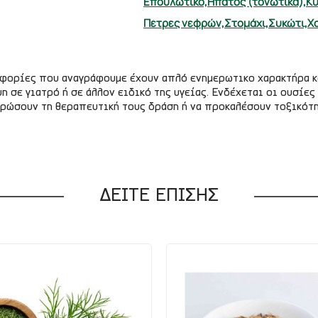
Επουλωτικό,
Ηπατος (τονωτικά),
Κυ
Πέτρες νεφρών,
Στομάχι,
Συκώτι,
Χ
οφορίες που αναγράφουμε έχουν απλό ενημερωτικο χαρακτήρα κ
η σε γιατρό ή σε άλλον ειδικό της υγείας. Ενδέχεται οι ουσί
ερώσουν τη θεραπευτική τους δράση ή να προκαλέσουν τοξικότ
ΔΕΙΤΕ ΕΠΙΣΗΣ