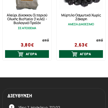
Αλεύρι Δίκοκκου Σιταριού
Μύρτιλο Οσμωτικό Χωρίς
Ολικής ΒιοΥγεία (1 κιλό) -
Ζάχαρη
Βιολογικό Προϊόν
ΑΜΕΣΑ ΔΙΑΘΕΣΙΜΟ
ΣΕ ΑΠΟΘΕΜΑ
από
από
3,80€
2,63€
ΑΓΟΡΑ
ΑΓΟΡΑ
ΔΙΕΥΘΥΝΣΗ
Ίδης 7, Ηράκλειο,
712 02