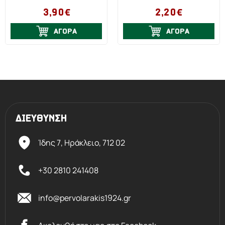
3,90€
2,20€
ΑΓΟΡΑ
ΑΓΟΡΑ
ΔΙΕΥΘΥΝΣΗ
Ίδης 7, Ηράκλειο,
712 02
+30 2810 241408
info@pervolarakis1924.gr