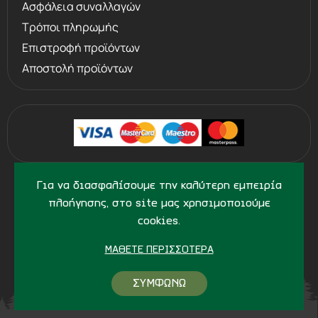
Ασφάλεια συναλλαγών
Τρόποι πληρωμής
Επιστροφή προϊόντων
Αποστολή προϊόντων
©
2013 - 2026
PERVOLARAKIS1924.GR
Για να διασφαλίσουμε την καλύτερη εμπειρία
- ALL RIGHTS RESERVED
πλοήγησης, στο site μας χρησιμοποιούμε
cookies.
ΜΆΘΕΤΕ ΠΕΡΙΣΣΌΤΕΡΑ
ΣΥΜΦΩΝΩ