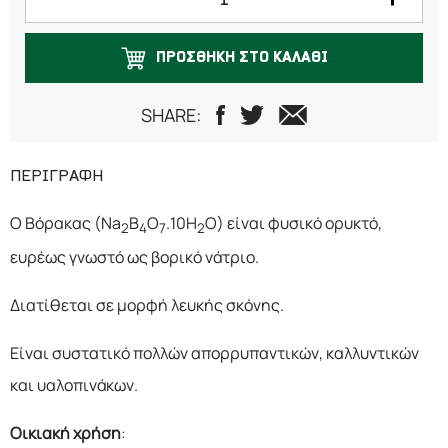
ΠΡΟΣΘΗΚΗ ΣΤΟ ΚΑΛΑΘΙ
SHARE:
ΠΕΡΙΓΡΑΦΗ
Ο Βόρακας (Na
B
O
.10H
O) είναι φυσικό ορυκτό,
2
4
7
2
ευρέως γνωστό ως βορικό νάτριο.
Διατίθεται σε μορφή λευκής σκόνης.
Είναι συστατικό πολλών απορρυπαντικών, καλλυντικών
και υαλοπινάκων.
Οικιακή χρήση
: