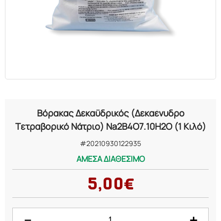
ΕΛΑΙΑ
ΚΑΛΛΥΝΤΙΚΑ
ΒΙΟΛΟΓΙΚΑ
ΕΚΚΛΗΣΙΑΣΤΙΚΑ
Βόρακας Δεκαϋδρικός (Δεκαένυδρο
ΧΗΜΙΚΑ
Τετραβορικό Νάτριο) Na2B4O7.10H2O (1 Κιλό)
#20210930122935
ΔΙΑΦΟΡΑ
ΑΜΕΣΑ ΔΙΑΘΕΣΙΜΟ
5,00€