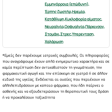
Εμμηνόρροια (επώδυνη),
Έρπης ζωστήρ,
Ηρεμία,
Κατάθλιψη,
Κυκλοφορία αίματος,
Νευραλγία,
Οσφυαλγία,
Πάρκινσον,
Στομάχι,
Στρες,
Υπερένταση,
Χαλάρωση
*Εμείς δεν παρέχουμε ιατρικές συμβουλές. Οι πληροφορίες
που αναγράφουμε έχουν απλό ενημερωτικο χαρακτήρα και σε
καμία περίπτωση δεν αντικαθιστούν τη γνωμάτευση, την
φαρμακευτική αγωγή και την επίσκεψη σε γιατρό ή σε άλλον
ειδικό της υγείας. Ενδέχεται οι ουσίες που περιέχουν να
αλληλεπιδράσουν με καποιο φάρμακο, που ήδη παίρνει ο
ασθενής και να εξουδετερώσουν τη θεραπευτική τους δράση
ή να προκαλέσουν τοξικότητα