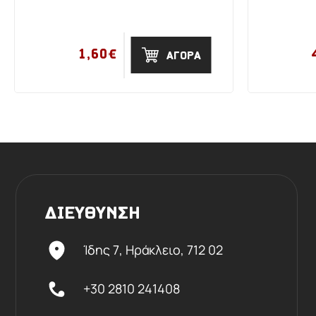
1,60€
ΑΓΟΡΑ
ΔΙΕΥΘΥΝΣΗ
Ίδης 7, Ηράκλειο,
712 02
+30 2810 241408