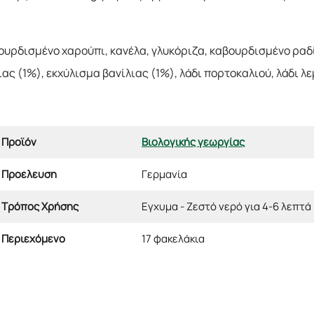
βουρδισμένο χαρούπι, κανέλα, γλυκόριζα, καβουρδισμένο ραδ
ας (1%), εκχύλισμα βανίλιας (1%), λάδι πορτοκαλιού, λάδι 
Προϊόν
Βιολογικής γεωργίας
Προέλευση
Γερμανία
Τρόπος Χρήσης
Εγχυμα - Ζεστό νερό για 4-6 λεπτά
Περιεχόμενο
17 φακελάκια