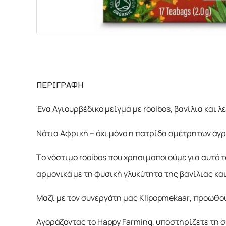
ΧΗΜΙΚΑ
ΔΙΑΦΟΡΑ
ΠΕΡΙΓΡΑΦΗ
Ένα Αγιουρβέδικο μείγμα με rooibos, βανίλια και λ
Νότια Αφρική – όχι μόνο η πατρίδα αμέτρητων άγρ
Το νόστιμο rooibos που χρησιμοποιούμε για αυτό τ
αρμονικά με τη φυσική γλυκύτητα της βανίλιας κα
Μαζί με τον συνεργάτη μας Klipopmekaar, προωθο
Αγοράζοντας το Happy Farming, υποστηρίζετε τη σ