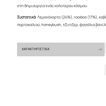
στη δημιουργία ενός καλύτερου κόσμου.
Συστατικά
: Λεμονόχορτο (24%), rooibos (17%), κα
πορτοκαλιού, honeybush, τζίντζερ, φασόλια βανίλι
ΧΑΡΑΚΤΗΡΙΣΤΙΚΑ