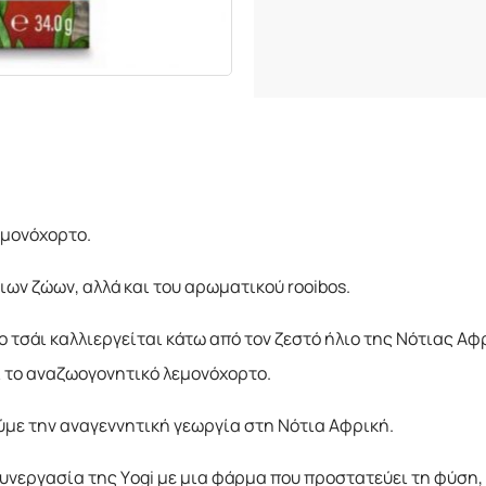
εμονόχορτο.
ιων ζώων, αλλά και του αρωματικού rooibos.
ο τσάι καλλιεργείται κάτω από τον ζεστό ήλιο της Νότιας Αφ
ι το αναζωογονητικό λεμονόχορτο.
ύμε την αναγεννητική γεωργία στη Νότια Αφρική.
υνεργασία της Yogi με μια φάρμα που προστατεύει τη φύση,