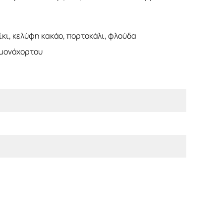
ίκι, κελύφη κακάο, πορτοκάλι, φλούδα
λεμονόχορτου