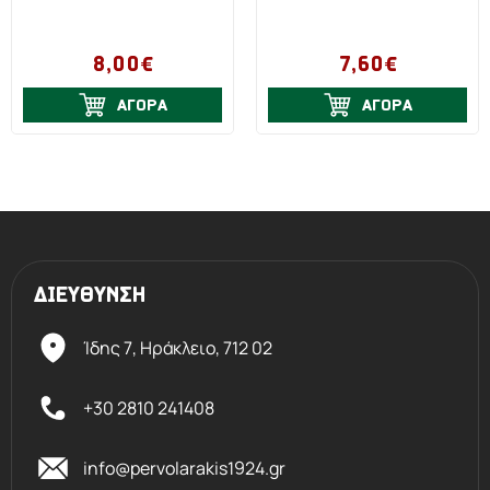
8,00€
7,60€
ΑΓΟΡΑ
ΑΓΟΡΑ
ΔΙΕΥΘΥΝΣΗ
Ίδης 7, Ηράκλειο,
712 02
+30 2810 241408
info@pervolarakis1924.gr