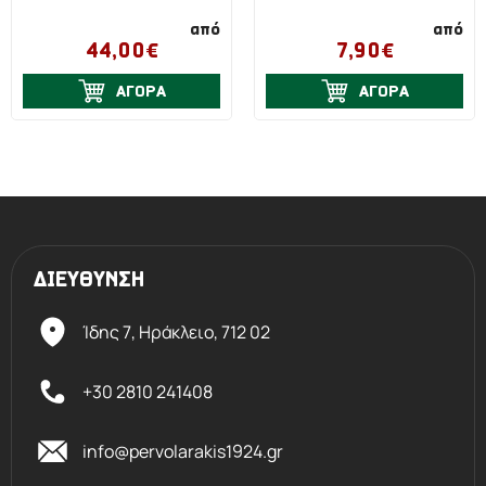
από
από
44,00€
7,90€
ΑΓΟΡΑ
ΑΓΟΡΑ
ΔΙΕΥΘΥΝΣΗ
Ίδης 7, Ηράκλειο,
712 02
+30 2810 241408
info@pervolarakis1924.gr