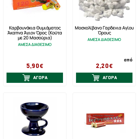
Καρβουνάκια Θυμιάματος
Μοσχολίβανο Γαρδένια Αγίου
Άκαπνα Άγιον Όρος (Κούτα
Όρους
με 20 Μασούρια)
ΑΜΕΣΑ ΔΙΑΘΕΣΙΜΟ
ΑΜΕΣΑ ΔΙΑΘΕΣΙΜΟ
από
5,90€
2,20€
ΑΓΟΡΑ
ΑΓΟΡΑ