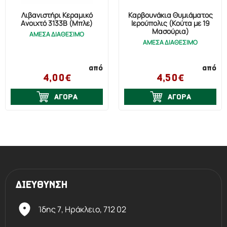
Λιβανιστήρι Κεραμικό
Καρβουνάκια Θυμιάματος
Ανοιχτό 3133B (Μπλέ)
Ιερούπολις (Κούτα με 19
Μασούρια)
ΑΜΕΣΑ ΔΙΑΘΕΣΙΜΟ
ΑΜΕΣΑ ΔΙΑΘΕΣΙΜΟ
από
από
4,00€
4,50€
ΑΓΟΡΑ
ΑΓΟΡΑ
ΔΙΕΥΘΥΝΣΗ
Ίδης 7, Ηράκλειο,
712 02