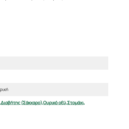
ρική
,
Διαβήτης (Σάκχαρο),
Ουρικό οξύ,
Στομάχι,