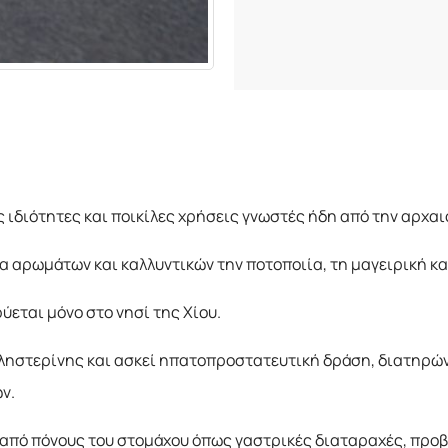
ς ιδιότητες και ποικίλες χρήσεις γνωστές ήδη από την αρχαι
 αρωμάτων και καλλυντικών την ποτοποιία, τη μαγειρική κα
ύεται μόνο στο νησί της Χίου.
ληστερίνης και ασκεί ηπατοπροστατευτική δράση, διατηρώντ
ν.
 από πόνους του στομάχου όπως γαστρικές διαταραχές, προ