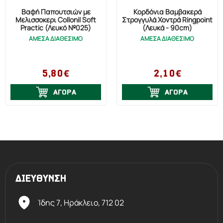
Βαφή Παπουτσιών με
Κορδόνια Βαμβακερά
Μελισσοκέρι Collonil Soft
Στρογγυλά Χοντρά Ringpoint
Practic (Λευκό №025)
(Λευκά - 90cm)
ΑΜΕΣΑ ΔΙΑΘΕΣΙΜΟ
ΑΜΕΣΑ ΔΙΑΘΕΣΙΜΟ
5,80€
2,10€
ΑΓΟΡΑ
ΑΓΟΡΑ
ΔΙΕΥΘΥΝΣΗ
Ίδης 7, Ηράκλειο,
712 02