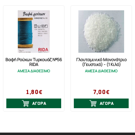
Βαφή Ρούχων Τυρκουάζ №56
Γλουταμινικό Μονονάτριο
RIDA
(Γευστικό) - (1 Κιλό)
ΑΜΕΣΑ ΔΙΑΘΕΣΙΜΟ
ΑΜΕΣΑ ΔΙΑΘΕΣΙΜΟ
1,80€
7,00€
ΑΓΟΡΑ
ΑΓΟΡΑ