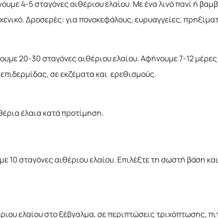
χνουμε 4-5 σταγόνες αιθέριου ελαίου. Με ένα λινό πανί ή βα
χενικό. Δροσερές: για πονοκεφάλους, ευρυαγγείες, πρηξίμα
ουμε 20-30 σταγόνες αιθέριου ελαίου. Αφήνουμε 7-12 μέρες
 επιδερμίδας, σε εκζέματα και ερεθισμούς.
έρια έλαια κατά προτίμηση.
ε 10 σταγόνες αιθέριου ελαίου. Επιλέξτε τη σωστή βάση και
ιου ελαίου στο ξέβγαλμα, σε περιπτώσεις τριχόπτωσης, πι