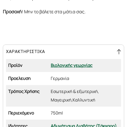
Προσοχή
! Μην το βάλετε στα μάτια σας.
ΧΑΡΑΚΤΗΡΙΣΤΙΚΑ
Προϊόν
Βιολογικής γεωργίας
Προέλευση
Γερμανία
Τρόπος Χρήσης
Εσωτερική & εξωτερική,
Μαγειρική,
Καλλυντική
Περιεχόμενο
750ml
Ιδιότητες
Αδυνάτισμα,
Διαβήτης (Σάκχαρο),