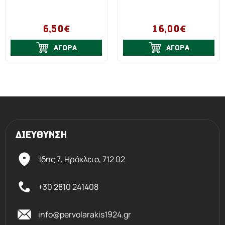
6,50€
16,00€
ΑΓΟΡΑ
ΑΓΟΡΑ
ΔΙΕΥΘΥΝΣΗ
Ίδης 7, Ηράκλειο,
712 02
+30 2810 241408
info@pervolarakis1924.gr