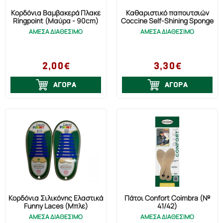
Κορδόνια Βαμβακερά Πλακέ
Καθαριστικό παπουτσιών
Ringpoint (Μαύρα - 90cm)
Coccine Self-Shining Sponge
ΑΜΕΣΑ ΔΙΑΘΕΣΙΜΟ
ΑΜΕΣΑ ΔΙΑΘΕΣΙΜΟ
2,00€
3,30€
ΑΓΟΡΑ
ΑΓΟΡΑ
Κορδόνια Σιλικόνης Ελαστικά
Πάτοι Confort Coimbra (№
Funny Laces (Μπλέ)
41/42)
ΑΜΕΣΑ ΔΙΑΘΕΣΙΜΟ
ΑΜΕΣΑ ΔΙΑΘΕΣΙΜΟ